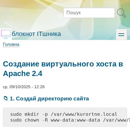
Перейти
до
Пошук
основного
вмісту
блокнот ITшника
toggle
Головна
Рядок
навіґації
Создание виртуального хоста в
Apache 2.4
ср, 09/10/2025 - 12:26
📁 1. Создай директорию сайта
sudo mkdir -p /var/www/kurortne.local
