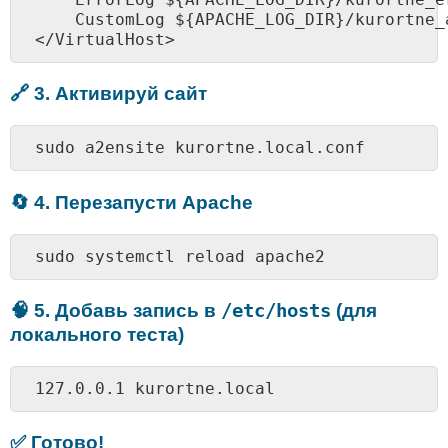
    CustomLog ${APACHE_LOG_DIR}/kurortne_
🔗 3. Активируй сайт
sudo a2ensite kurortne.local.conf
🔄 4. Перезапусти Apache
sudo systemctl reload apache2
/etc/hosts
🧠 5. Добавь запись в
(для
локального теста)
127.0.0.1 kurortne.local
✅ Готово!