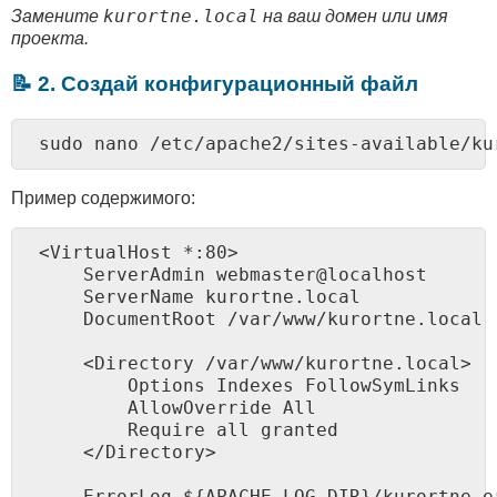
kurortne.local
Замените
на ваш домен или имя
проекта.
📝 2. Создай конфигурационный файл
sudo nano /etc/apache2/sites-available/ku
Пример содержимого:
<VirtualHost *:80>

    ServerAdmin webmaster@localhost

    ServerName kurortne.local

    DocumentRoot /var/www/kurortne.local

    <Directory /var/www/kurortne.local>

        Options Indexes FollowSymLinks

        AllowOverride All

        Require all granted

    </Directory>

    ErrorLog ${APACHE_LOG_DIR}/kurortne_er