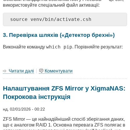
використовуйте спеціальний файл активації:
source venv/bin/activate.csh
3. Перевірка шляхів («Детектор брехні»)
which pip
Виконайте команду
. Порівняйте результат:
Читати далі
про
Коментувати
Telegram-
бот
Налаштування ZFS Mirror у XigmaNAS:
на
FreeBSD
Покрокова інструкція
нд, 02/01/2026 - 00:22
ZFS Mirror — це найнадійніший спосіб зберігання даних,
що є аналогом RAID 1. Основна перевага ZFS полягає в