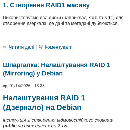
1. Створення RAID1 масиву
sdb
sdc
Використовуємо два диски (наприклад,
та
) для
створення дзеркала, де дані та метадані дублюються.
Читати далі
про
Коментувати
Адміністрування
BTRFS
Шпаргалка: Налаштування RAID 1
RAID1:
Повний
(Mirroring) у Debian
посібник
із
ср, 01/14/2026 - 13:35
виживання
Налаштування RAID 1
(Дзеркало) на Debian
Інструкція зі створення відмовостійкого сховища
public
на двох дисках по 2 ТБ