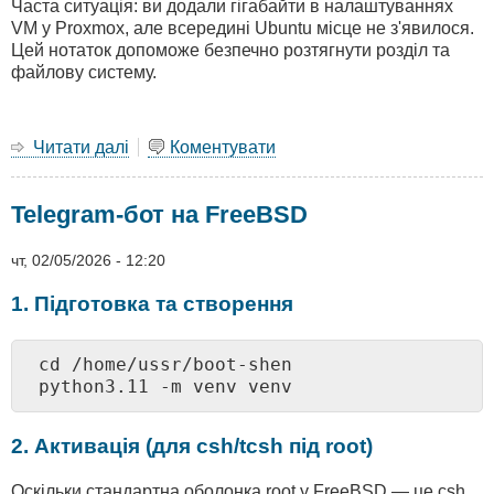
Часта ситуація: ви додали гігабайти в налаштуваннях
VM у Proxmox, але всередині Ubuntu місце не з'явилося.
Цей нотаток допоможе безпечно розтягнути розділ та
файлову систему.
Читати далі
про
Коментувати
Розширення
диска
Telegram-бот на FreeBSD
у
Proxmox
(LVM)
чт, 02/05/2026 - 12:20
1. Підготовка та створення
cd /home/ussr/boot-shen

python3.11 -m venv venv
2. Активація (для csh/tcsh під root)
Оскільки стандартна оболонка root у FreeBSD — це csh,