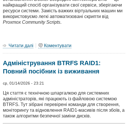
часі
найкращий спосіб організувати свої сервіси, зберігаючи
ресурси системи. Замість важких віртуальних машин ми
використовуємо легкі автоматизовані скрипти від
Proxmox Community Scripts
.
Читати далі
про
Коментувати
Як
встановити
Адміністрування BTRFS RAID1:
Docker
у
Повний посібник із виживання
Proxmox
LXC:
ср, 01/14/2026 - 23:21
Повний
посібник
Ця стаття є технічною шпаргалкою для системних
(2026)
адміністраторів, які працюють із файловою системою
BTRFS. Тут зібрані перевірені команди для створення,
моніторингу та відновлення RAID1-масивів після збоїв, а
також алгоритми безпечної заміни дисків.