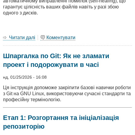
автоматичному виправленні помилок (self-healing), що
гарантує цілісність ваших файлів навіть у разі збою
одного з дисків.
Читати далі
про
Коментувати
Налаштування
ZFS
Шпаргалка по Git: Як не зламати
Mirror
у
проект і подорожувати в часі
XigmaNAS:
Покрокова
нд, 01/25/2026 - 16:08
інструкція
Ця інструкція допоможе закріпити базові навички роботи
з Git на GNU Linux, використовуючи сучасні стандарти та
професійну термінологію.
Етап 1: Розгортання та ініціалізація
репозиторію