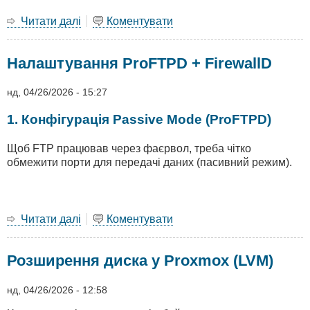
Читати далі
про
Коментувати
GeoLite2
та
Налаштування ProFTPD + FirewallD
обмеження
доступу
лише
нд, 04/26/2026 - 15:27
для
України
1. Конфігурація Passive Mode (ProFTPD)
Щоб FTP працював через фаєрвол, треба чітко
обмежити порти для передачі даних (пасивний режим).
Читати далі
про
Коментувати
Налаштування
ProFTPD
Розширення диска у Proxmox (LVM)
+
FirewallD
нд, 04/26/2026 - 12:58