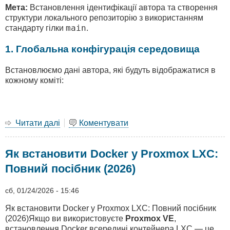
Мета:
Встановлення ідентифікації автора та створення
структури локального репозиторію з використанням
main
стандарту гілки
.
1. Глобальна конфігурація середовища
Встановлюємо дані автора, які будуть відображатися в
кожному коміті:
Читати далі
про
Коментувати
Шпаргалка
по
Як встановити Docker у Proxmox LXC:
Git:
Як
Повний посібник (2026)
не
зламати
сб, 01/24/2026 - 15:46
проект
і
Як встановити Docker у Proxmox LXC: Повний посібник
подорожувати
(2026)Якщо ви використовуєте
Proxmox VE
,
в
встановлення Docker всередині контейнера LXC — це