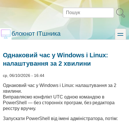
Перейти
до
Пошук
основного
вмісту
блокнот ITшника
toggle
Однаковий час у Windows і Linux:
налаштування за 2 хвилини
ср, 06/10/2026 - 16:44
Однаковий час у Windows і Linux: налаштування за 2
хвилини.
Виправляємо конфлікт UTC одною командою в
PowerShell — без сторонніх програм, без редактора
реєстру вручну.
Запускати PowerShell від імені адміністратора, потім: