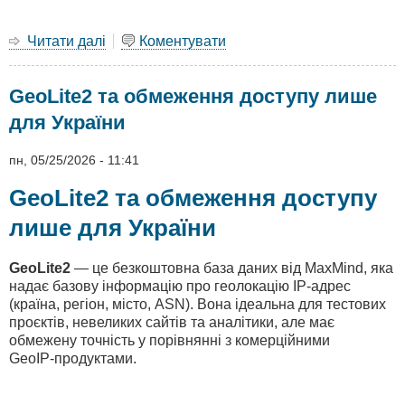
Читати далі
про
Коментувати
Однаковий
час
GeoLite2 та обмеження доступу лише
у
Windows
для України
і
Linux:
пн, 05/25/2026 - 11:41
налаштування
за
GeoLite2 та обмеження доступу
2
хвилини
лише для України
GeoLite2
— це безкоштовна база даних від MaxMind, яка
надає базову інформацію про геолокацію IP‑адрес
(країна, регіон, місто, ASN). Вона ідеальна для тестових
проєктів, невеликих сайтів та аналітики, але має
обмежену точність у порівнянні з комерційними
GeoIP‑продуктами.