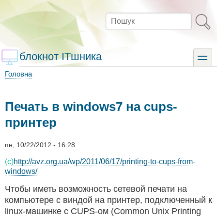
Перейти
до
Пошук
основного
вмісту
блокнот ITшника
toggle
Головна
Рядок
навіґації
Печать в windows7 на cups-
принтер
пн, 10/22/2012 - 16:28
(c)
http://avz.org.ua/wp/2011/06/17/printing-to-cups-from-
windows/
Чтобы иметь возможность сетевой печати на
компьютере с виндой на принтер, подключенный к
linux-машинке с CUPS-ом (Common Unix Printing