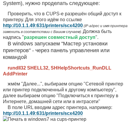
System), нужно проделать следующее:
Проверить, что в CUPS-е разрешён общий доступ к
принтеру. Для этого идём по ссылке
http://10.1.1.49:631/printers/scx4200
(IP-адрес и имя принтера
Должна быть
заменить в соответствии с Вашим случаем).
надпись "
разрешен совместный доступ
".
В windows запускаем "Мастер установки
принтеров" - через панель управления или
командой
rundll32 SHELL32, SHHelpShortcuts_RunDLL
AddPrinter
жмём "Далее...", выбираем опцию "Сетевой принтер
или принтер подключенный к другому компьютеру",
далее выбираем опцию "Подключиться к принтеру в
Интернете, домашней сети или в интрасети"
В поле URL вводим адрес принтера, например:
http://10.1.1.49:631/printers/scx4200