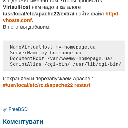
8.1 держит именно там. Чтобы прописать
VirtaulHost
нам надо в каталоге
/usr/local/etc/apache22/extra/
найти файл
httpd-
vhosts.conf
.
В него мы добавим:
NameVirtualHost my-homepage.ua

ServerName my-homepage.ua

DocumentRoot /var/wwwmy-homepage.ua/

ScriptAlias /cgi-bin/ /usr/lib/cgi-bin/
Сохраняем и перезапускаем Apache :
#/usr/local/etc/rc.d/apache22 restart
FreeBSD
Коментувати