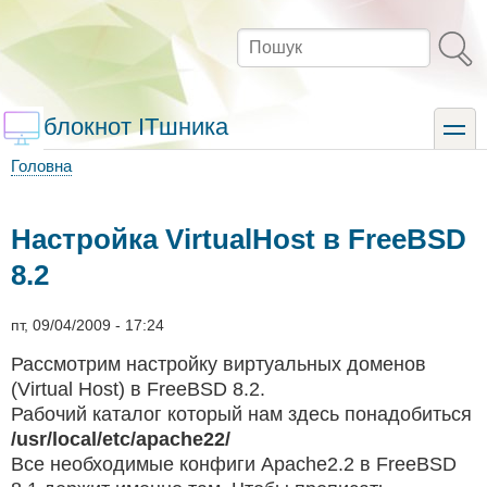
Перейти
до
Пошук
основного
вмісту
блокнот ITшника
toggle
Головна
Рядок
навіґації
Настройка VirtualHost в FreeBSD
8.2
пт, 09/04/2009 - 17:24
Рассмотрим настройку виртуальных доменов
(Virtual Host) в FreeBSD 8.2.
Рабочий каталог который нам здесь понадобиться
/usr/local/etc/apache22/
Все необходимые конфиги Apache2.2 в FreeBSD