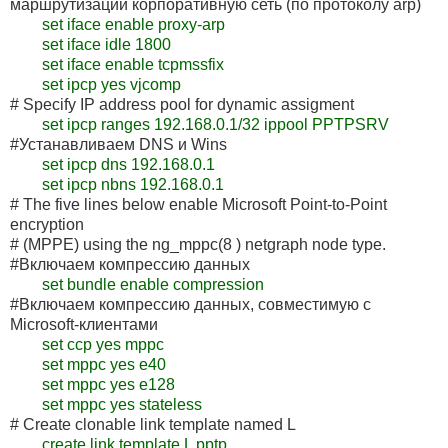
маршрутизации корпоративную сеть (по протоколу arp)
set iface enable proxy-arp
set iface idle 1800
set iface enable tcpmssfix
set ipcp yes vjcomp
# Specify IP address pool for dynamic assigment
set ipcp ranges 192.168.0.1/32 ippool PPTPSRV
#Устанавливаем DNS и Wins
set ipcp dns 192.168.0.1
set ipcp nbns 192.168.0.1
# The five lines below enable Microsoft Point-to-Point
encryption
# (MPPE) using the ng_mppc(8 ) netgraph node type.
#Включаем компрессию данных
set bundle enable compression
#Включаем компрессию данных, совместимую с
Microsoft-клиентами
set ccp yes mppc
set mppc yes e40
set mppc yes e128
set mppc yes stateless
# Create clonable link template named L
create link template L pptp