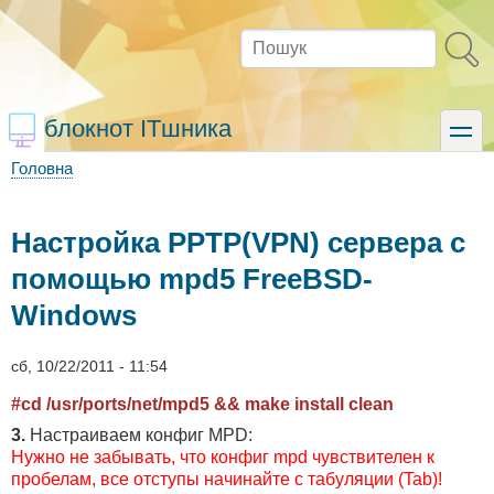
Перейти
до
Пошук
основного
вмісту
блокнот ITшника
toggle
Головна
Рядок
навіґації
Настройка PPTP(VPN) сервера с
помощью mpd5 FreeBSD-
Windows
сб, 10/22/2011 - 11:54
#cd /usr/ports/net/mpd5 && make install clean
3.
Настраиваем конфиг MPD:
Нужно не забывать, что конфиг mpd чувствителен к
пробелам, все отступы начинайте с табуляции (Tab)!