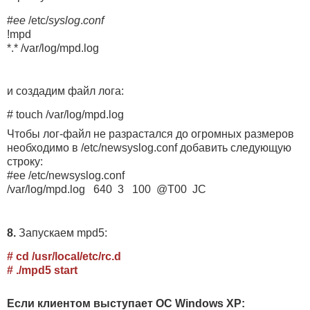
#
ee
/etc/
syslog
.
conf
!mpd
*.* /var/log/mpd.log
и создадим файл лога:
# touch /var/log/mpd.log
Чтобы лог-файл не разрастался до огромных размеров
необходимо в /etc/newsyslog.conf добавить следующую
строку:
#ee /etc/newsyslog.conf
/var/log/mpd.log 640 3 100 @T00 JC
8.
Запускаем mpd5:
# cd /usr/local/etc/rc.d
# ./mpd5 start
Если клиентом выступает ОС Windows XP: