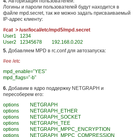
4.
Авторизация пользователей:
Логины и пароли пользователей будут находится в
файле mpd.secret, так же можно задать присваиваемый
IP-адрес клиенту:
#cat > /usr/local/etc/mpd5/mpd.secret
User1 1234
User2 12345678 192.168.0.202
5.
Добавляем MPD в rc.conf для автозапуска:
#ee /etc
mpd_enable="YES"
mpd_flags="-b"
6.
Добавим в ядро поддержку NETGRAPH и
пересоберем его:
options NETGRAPH
options NETGRAPH_ETHER
options NETGRAPH_SOCKET
options NETGRAPH_TEE
options NETGRAPH_MPPC_ENCRYPTION
options NETGRAPH_MPPC_COMPRESSION