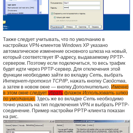
Также следует учитывать, что по умолчанию в
настройках VPN-клиентов Windows XP указано
автоматическое изменение основного шлюза на новый,
который соответствует IP-адресу, выдаваемому PPTP-
сервером. Поэтому если подключиться, то весь трафик
будет идти через PPTP-сервер. Для отключения этой
функции необходимо зайти во вкладку
Сеть
, выбрать
Интернет-протокол TCP/IP
, нажать кнопку
Свойства
,
а затем в новом окне — кнопку
Дополнительно
.
Именно
в этом окне следует
убрать
флажок
Использовать шлюз
по умолчанию
.
Здесь же во вкладке
Сеть
необходимо
точно указать на тип подключения VPN и выбрать PPTP-
соединение. Пример настройки PPTP-клиента показан
на рис.