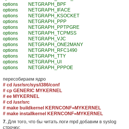
options NETGRAPH_BPF
options NETGRAPH_IFACE
options NETGRAPH_KSOCKET
options NETGRAPH_PPP
options NETGRAPH_PPTPGRE
options NETGRAPH_TCPMSS
options NETGRAPH_VJC
options NETGRAPH_ONE2MANY
options NETGRAPH_RFC1490
options NETGRAPH_TTY
options NETGRAPH_UI
options NETGRAPH_PPPOE
пересобираем ядро
# cd /usr/src/sys/i386/conf
# cp GENERIC MYKERNEL
# ee MYKERNEL
# cd /usr/src
# make buildkernel KERNCONF=MYKERNEL
# make installkernel KERNCONF=MYKERNEL
7.
Для того, что бы читать логи mpd добавим в syslog
строчку: