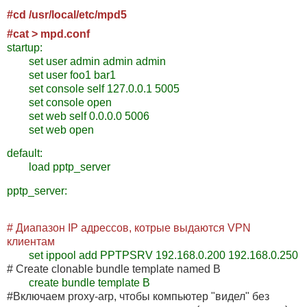
#cd /usr/local/etc/mpd5
#cat > mpd.conf
startup:
set user admin admin admin
set user foo1 bar1
set console self 127.0.0.1 5005
set console open
set web self 0.0.0.0 5006
set web open
default:
load pptp_server
pptp_server:
# Диапазон IP адрессов, котрые выдаются VPN
клиентам
set ippool add PPTPSRV 192.168.0.200 192.168.0.250
# Create clonable bundle template named B
create bundle template B
#Включаем proxy-arp, чтобы компьютер "видел" без