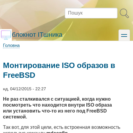
Перейти
до
Пошук
основного
вмісту
блокнот ITшника
toggle
Головна
Рядок
навіґації
Монтирование ISO образов в
FreeBSD
нд, 04/12/2015 - 22:27
Не раз сталкивался с ситуацией, когда нужно
посмотреть что находится внутри ISO образа
или установить что-то из него под FreeBSD
системой.
Так вот, для этой цели, есть встроенная возможность