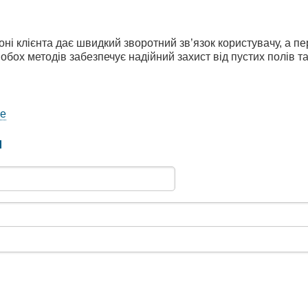
оні клієнта дає швидкий зворотний зв’язок користувачу, а п
бох методів забезпечує надійний захист від пустих полів та 
ое
и