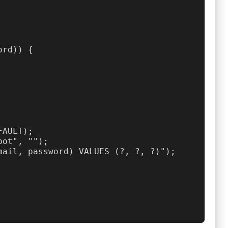
rd)) {

AULT);

ot", "");

ail, password) VALUES (?, ?, ?)");
