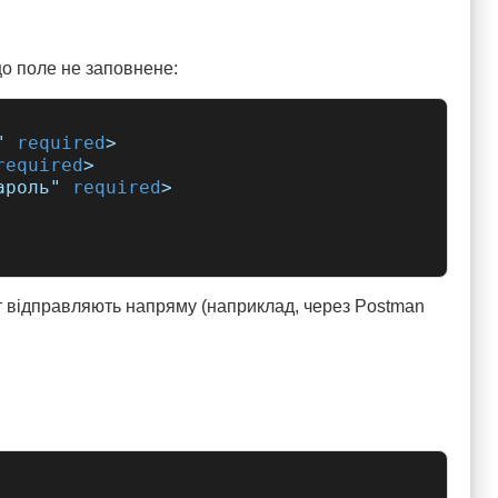
що поле не заповнене:
" 
required
>

required
>

ароль" 
required
>

ит відправляють напряму (наприклад, через Postman