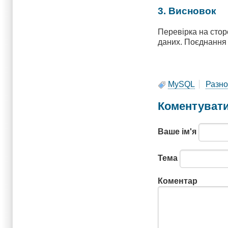
3. Висновок
Перевірка на стор
даних. Поєднання о
MySQL
Разн
Коментуват
Ваше ім'я
Тема
Коментар