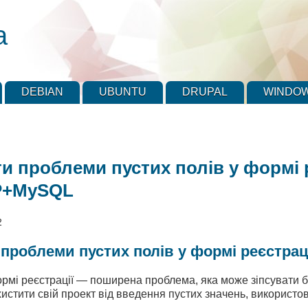
а
DEBIAN
UBUNTU
DRUPAL
WINDO
и проблеми пустих полів у формі р
P+MySQL
2
 проблеми пустих полів у формі реєстр
рмі реєстрації — поширена проблема, яка може зіпсувати ба
хистити свій проект від введення пустих значень, використов