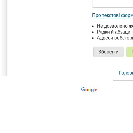
Про текстові фор
Не дозволено ж
Рядки й абзаци 
Адреси вебстор
Голов