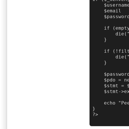
    $usernam
    $email  
    $passwor
    if (empt
        die(
    }

    if (!fil
        die(
    }

    $passwor
    $pdo = n
    $stmt = 
    $stmt->e
    echo "Реє
}
