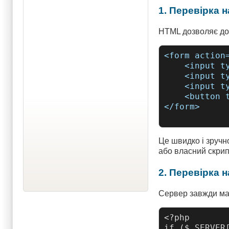
1. Перевірка н
HTML дозволяє до
<form action
    <input t
    <input t
    <input t
    <button 
Це швидко і зручн
або власний скрип
2. Перевірка 
Сервер завжди має
<?php

if ($_SERVER