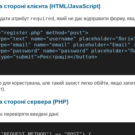
а стороні клієнта (HTML/JavaScript)
required
дати атрибут
, який не дає відправити форму, як
="register.php" method="post">

ype="text" name="username" placeholder="Логін
ype="email" name="email" placeholder="Email" 
ype="password" name="password" placeholder="П
type="submit">Реєстрація</button>

о для користувача, але такий захист легко обійти, якщо зап
т).
на стороні сервера (PHP)
 перевіряти введені дані:
["REQUEST_METHOD"] == "POST") {
