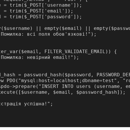
e = trim($_POST['username']);

  = trim($_POST['email']);

d = trim($_POST['password']);

y($username) || empty($email) || empty($passwo
"Помилка: всі поля обов'язкові!");

ter_var($email, FILTER_VALIDATE_EMAIL)) {

"Помилка: невірний email!");

d_hash = password_hash($password, PASSWORD_DEF
ew PDO("mysql:host=localhost;dbname=test", "ro
$pdo->prepare("INSERT INTO users (username, em
xecute([$username, $email, $password_hash]);

страція успішна!";
