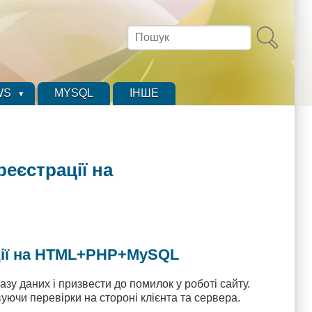
Пошук
WS
MYSQL
ІНШЕ
еєстрації на
ації на HTML+PHP+MySQL
зу даних і призвести до помилок у роботі сайту.
уючи перевірки на стороні клієнта та сервера.