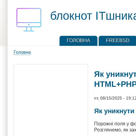
Перейти
до
блокнот ITшник
основного
вмісту
ГОЛОВНА
FREEBSD
Головна
Рядок
навіґації
Як уникнут
HTML+PH
пт, 08/15/2025 - 19:1
Як уникнути
Порожні поля у фо
Розглянемо, як за