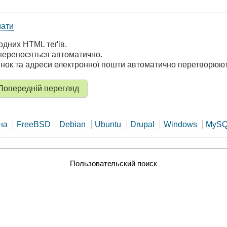
мати
одних HTML теґів.
переносяться автоматично.
інок та адреси електронної пошти автоматично перетворюют
на
FreeBSD
Debian
Ubuntu
Drupal
Windows
MyS
Пользовательский поиск