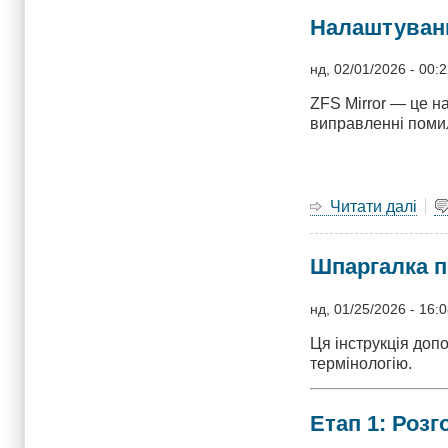
бот
Налаштуванн
на
Fre
нд, 02/01/2026 - 00:
ZFS Mirror — це н
виправленні помило
Читати далі
про
Нал
ZF
Шпаргалка по
Mirr
у
Xig
нд, 01/25/2026 - 16:
Пок
Ця інструкція доп
інст
термінологію.
Етап 1: Розг