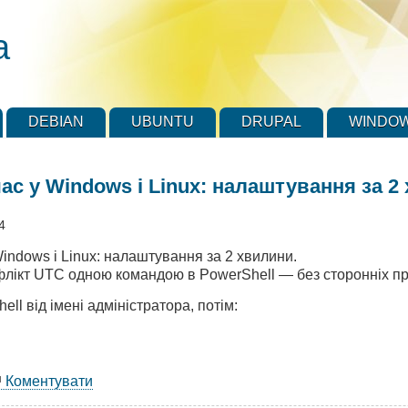
а
DEBIAN
UBUNTU
DRUPAL
WINDO
ас у Windows і Linux: налаштування за 2
4
indows і Linux: налаштування за 2 хвилини.
ікт UTC одною командою в PowerShell — без сторонніх про
ll від імені адміністратора, потім:
Коментувати
аковий