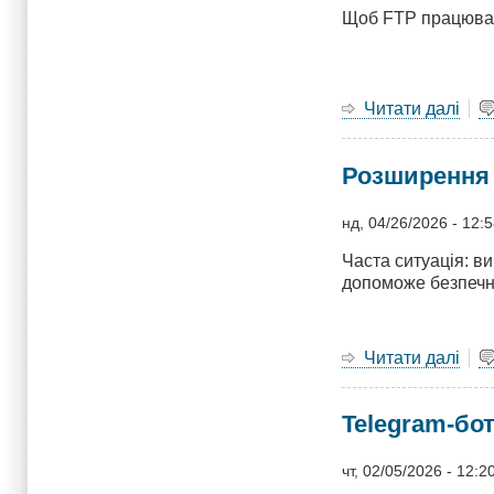
Щоб FTP працював
Читати далі
про
Нал
Pro
Розширення 
+
Fir
нд, 04/26/2026 - 12:
Часта ситуація: в
допоможе безпечно
Читати далі
про
Роз
дис
Telegram-бо
у
Pro
(LV
чт, 02/05/2026 - 12:2