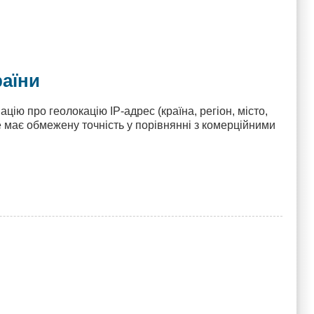
раїни
ію про геолокацію IP‑адрес (країна, регіон, місто,
ле має обмежену точність у порівнянні з комерційними