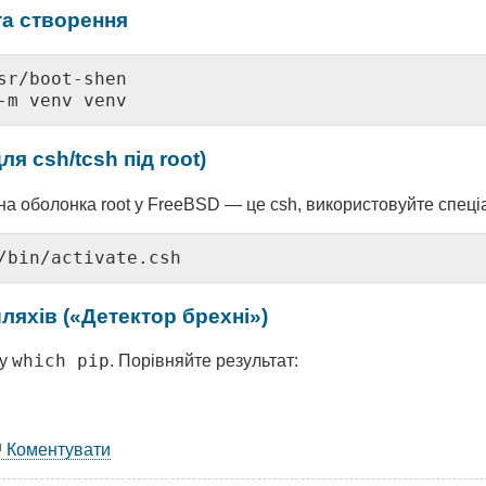
 та створення
sr/boot-shen

-m venv venv
ля csh/tcsh під root)
на оболонка root у FreeBSD — це csh, використовуйте спеці
/bin/activate.csh
шляхів («Детектор брехні»)
which pip
ду
. Порівняйте результат:
Коментувати
egram-