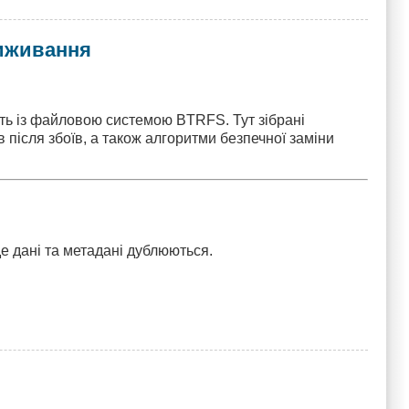
виживання
ють із файловою системою BTRFS. Тут зібрані
після збоїв, а також алгоритми безпечної заміни
де дані та метадані дублюються.