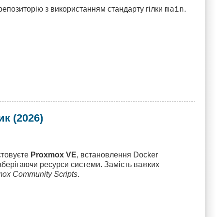
main
репозиторію з використанням стандарту гілки
.
к (2026)
стовуєте
Proxmox VE
, встановлення Docker
зберігаючи ресурси системи. Замість важких
ox Community Scripts
.