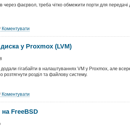
 через фаєрвол, треба чітко обмежити порти для передачі 
Коментувати
аштування
FTPD
диска у Proxmox (LVM)
ewallD
58
и додали гігабайти в налаштуваннях VM у Proxmox, але всере
 розтягнути розділ та файлову систему.
Коментувати
ширення
ка
т на FreeBSD
xmox
M)
0