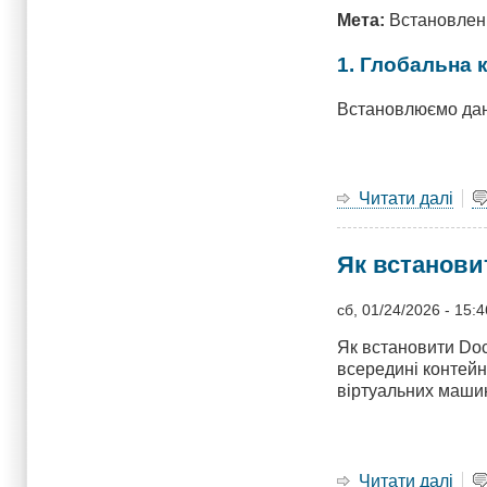
Мета:
Встановленн
1. Глобальна 
Встановлюємо дані
Читати далі
про
Шпа
по
Як встанови
Git:
Як
не
сб, 01/24/2026 - 15:4
зла
Як встановити Do
про
всередині контейн
і
віртуальних машин
под
в
часі
Читати далі
про