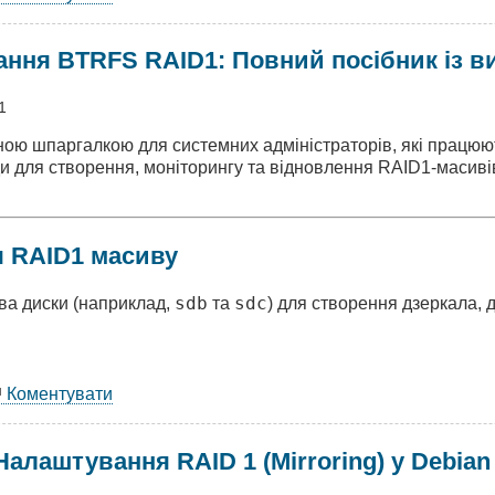
ановити
ання BTRFS RAID1: Повний посібник із 
ker
xmox
1
:
чною шпаргалкою для системних адміністраторів, які працю
ний
и для створення, моніторингу та відновлення RAID1-масивів 
ібник
26)
я RAID1 масиву
sdb
sdc
ва диски (наприклад,
та
) для створення дзеркала, 
Коментувати
іністрування
RFS
алаштування RAID 1 (Mirroring) у Debian
D1:
ний