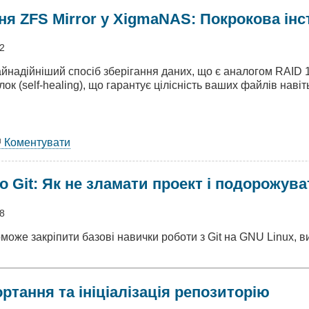
я ZFS Mirror у XigmaNAS: Покрокова інс
eBSD
22
айнадійніший спосіб зберігання даних, що є аналогом RAID
к (self-healing), що гарантує цілісність ваших файлів навіть
Коментувати
аштування
S
 Git: Як не зламати проект і подорожува
or
maNAS:
08
рокова
оможе закріпити базові навички роботи з Git на GNU Linux, 
рукція
ортання та ініціалізація репозиторію