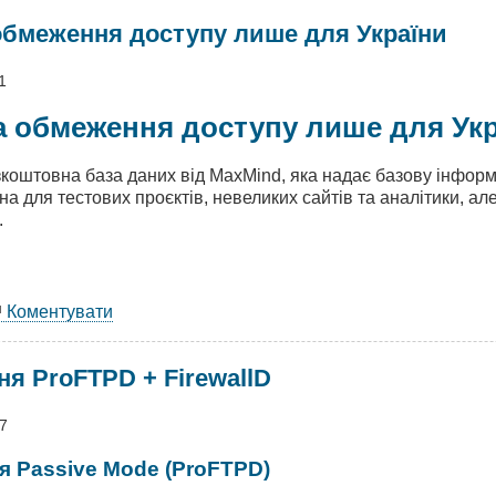
 обмеження доступу лише для України
dows
1
x:
та обмеження доступу лише для Ук
аштування
коштовна база даних від MaxMind, яка надає базову інформац
лини
на для тестових проєктів, невеликих сайтів та аналітики, а
.
Коментувати
Lite2
я ProFTPD + FirewallD
еження
тупу
е
27
аїни
ія Passive Mode (ProFTPD)