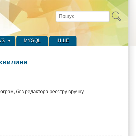
Пошук
WS
MYSQL
ІНШЕ
 хвилини
грам, без редактора реєстру вручну.