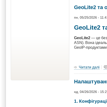
час
GeoLite2 та
у
Win
і
пн, 05/25/2026 - 11:4
Linu
GeoLite2 
нал
за
2
GeoLite2
— це без
хви
ASN). Вона ідеаль
GeoIP‑продуктами
Читати далі
про
Geo
та
Налаштуванн
обм
дос
лиш
нд, 04/26/2026 - 15:
для
Укр
1. Конфігурац