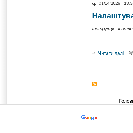
пос
ср, 01/14/2026 - 13:3
із
Налаштува
виж
Інструкція зі ст
Читати далі
про
Шпа
Нал
RAI
Розбивка
1
на
(Mir
у
сторінки
Deb
Голов