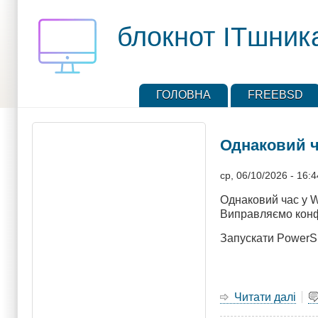
Перейти
до
блокнот ITшник
основного
вмісту
ГОЛОВНА
FREEBSD
Однаковий ч
ср, 06/10/2026 - 16:4
Однаковий час у W
Виправляємо конфл
Запускати PowerShe
Читати далі
про
Одн