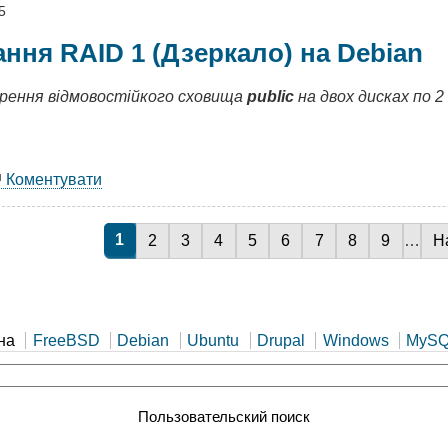
ібник
5
ння RAID 1 (Дзеркало) на Debian
ивання
ворення відмовостійкого сховища
public
на двох дисках по 2
Коментувати
ргалка:
аштування
D
Поточна сторінка
1
Сторінка
2
Сторінка
3
Сторінка
4
Сторінка
5
Сторінка
6
Сторінка
7
Сторінка
8
Сторінка
9
…
Н
Н
roring)
ian
на
FreeBSD
Debian
Ubuntu
Drupal
Windows
MyS
Пользовательский поиск