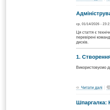
Як
вст
Адмініструв
Doc
у
Pro
ср, 01/14/2026 - 23:2
LXC
Ця стаття є техні
Пов
перевірені команд
пос
дисків.
(20
1. Створенн
Використовуємо д
Читати далі
про
Адм
BT
Шпаргалка: Н
RAI
Пов