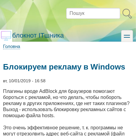
Перейти
до
Пошук
основного
вмісту
блокнот ITшника
toggle
Головна
Рядок
навіґації
Блокируем рекламу в Windows
вт, 10/01/2019 - 16:58
Плагины вроде AdBlock для браузеров помогают
бороться с рекламой, но что делать, чтобы побороть
рекламу в других приложениях, где нет таких плагинов?
Выход - использовать блокировку рекламных сайтов с
помощью файла hosts.
Это очень эффективное решение, т. к. программы не
могут отрезолвить адрес веб-сайта с рекламой (файл