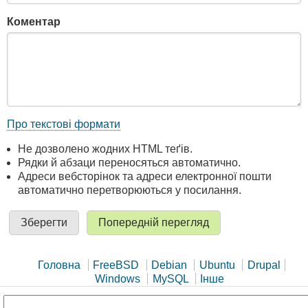
Коментар
Про текстові формати
Не дозволено жодних HTML теґів.
Рядки й абзаци переносяться автоматично.
Адреси вебсторінок та адреси електронної пошти
автоматично перетворюються у посилання.
Головна
FreeBSD
Debian
Ubuntu
Drupal
Windows
MySQL
Інше