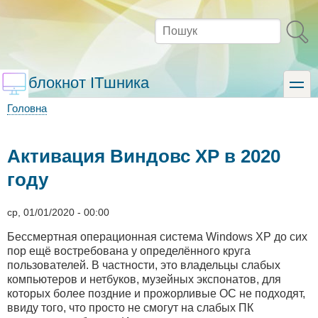
Перейти
до
Пошук
основного
вмісту
блокнот ITшника
toggle
Головна
Рядок
навіґації
Активация Виндовс XP в 2020
году
ср, 01/01/2020 - 00:00
Бессмертная операционная система Windows XP до сих
пор ещё востребована у определённого круга
пользователей. В частности, это владельцы слабых
компьютеров и нетбуков, музейных экспонатов, для
которых более поздние и прожорливые ОС не подходят,
ввиду того, что просто не смогут на слабых ПК