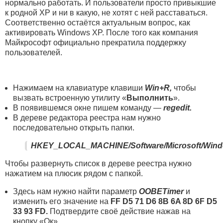
нормально работать. И пользователи просто привыкшие
к родной XP и ни в какую, не хотят с ней расставаться.
Соответственно остаётся актуальным вопрос, как
активировать Windows XP. После того как компания
Майкрософт официально прекратила поддержку
пользователей.
Нажимаем на клавиатуре клавиши
Win+R,
чтобы
вызвать встроенную утилиту «
Выполнить
».
В появившемся окне пишем команду —
regedit.
В дереве редактора реестра нам нужно
последовательно открыть папки.
HKEY_LOCAL_MACHINE/Software/Microsoft/Windo
Чтобы развернуть список в дереве реестра нужно
нажатием на плюсик рядом с папкой.
Здесь нам нужно найти параметр
OOBETimer
и
изменить его значение на
FF D5 71 D6 8B 6A 8D 6F D5
33 93 FD.
Подтвердите своё действие нажав на
кнопку «Ок».